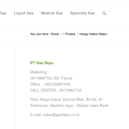
 Gas
Liquid Gas
Medical Gas
Specialty Gas
You are here:
Home
/
/
Produk
/
Harga Helium Balon
PT Gas Depo
Marketing :
08179867722 (Mr. Faizal)
Office : +622129087546
CALL CENTER : 08179867722
Ruko Niaga Dukuh Zamrud Blok. B3 No. 87
Pedurenan, Mustika Jaya – Bekasi Jawa Barat
E-mail: sales@gasdepo.co.id