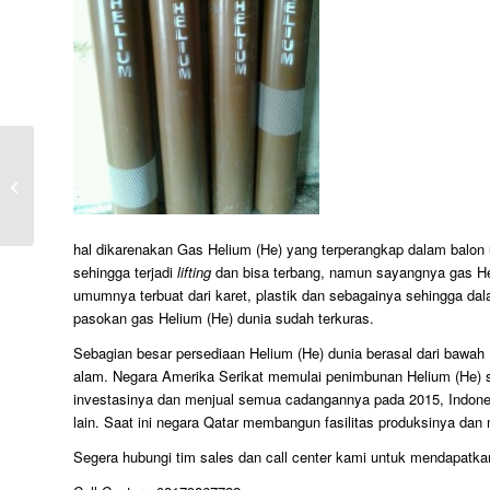
Harga Gas Helium Per Tabung
hal dikarenakan Gas Helium (He) yang terperangkap dalam balon u
sehingga terjadi
lifting
dan bisa terbang, namun sayangnya gas He
umumnya terbuat dari karet, plastik dan sebagainya sehingga da
pasokan gas Helium (He) dunia sudah terkuras.
Sebagian besar persediaan Helium (He) dunia berasal dari bawah
alam. Negara Amerika Serikat memulai penimbunan Helium (He) se
investasinya dan menjual semua cadangannya pada 2015, Indone
lain. Saat ini negara Qatar membangun fasilitas produksinya dan 
Segera hubungi tim sales dan call center kami untuk mendapatka