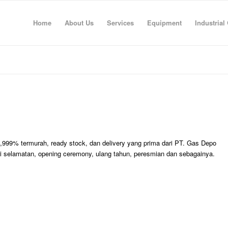
Home
About Us
Services
Equipment
Industrial
,999% termurah, ready stock, dan delivery yang prima dari PT. Gas Depo
i selamatan, opening ceremony, ulang tahun, peresmian dan sebagainya.