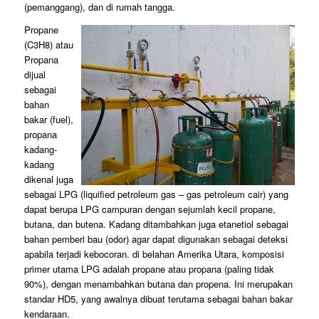
(pemanggang), dan di rumah tangga.
Propane
(C3H8) atau
Propana
dijual
sebagai
bahan
bakar (fuel),
propana
kadang-
kadang
dikenal juga
sebagai LPG (liquified petroleum gas – gas petroleum cair) yang
dapat berupa LPG campuran dengan sejumlah kecil propane,
butana, dan butena. Kadang ditambahkan juga etanetiol sebagai
bahan pemberi bau (odor) agar dapat digunakan sebagai deteksi
apabila terjadi kebocoran. di belahan Amerika Utara, komposisi
primer utama LPG adalah propane atau propana (paling tidak
90%), dengan menambahkan butana dan propena. Ini merupakan
standar HD5, yang awalnya dibuat terutama sebagai bahan bakar
kendaraan.