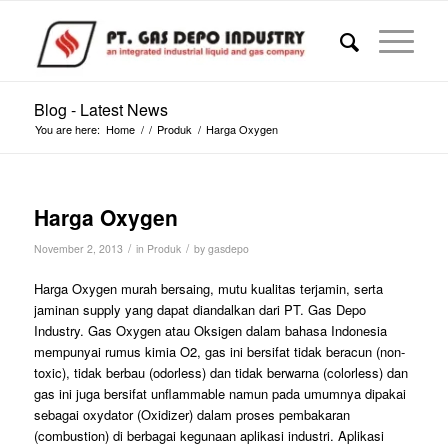
Blog - Latest News
You are here:
Home
/
/
Produk
/
Harga Oxygen
Harga Oxygen
/
/
November 2, 2013
in
Produk
by
gasdepo
Harga Oxygen murah bersaing, mutu kualitas terjamin, serta
jaminan supply yang dapat diandalkan dari PT. Gas Depo
Industry. Gas Oxygen atau Oksigen dalam bahasa Indonesia
mempunyai rumus kimia O2, gas ini bersifat tidak beracun (non-
toxic), tidak berbau (odorless) dan tidak berwarna (colorless) dan
gas ini juga bersifat unflammable namun pada umumnya dipakai
sebagai oxydator (Oxidizer) dalam proses pembakaran
(combustion) di berbagai kegunaan aplikasi industri. Aplikasi