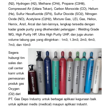
(N2), Hydrogen (H2), Methane (CH4), Propane (C3H8),
Compressed Air (Udara Tekan), Carbon Monoxide (CO), Helium
(He), Sulfur Hexafluoride (SF6), Sulfur Dioxide (SO2), Nitrogen
Oxide (NO), Acetylene (C2H2), Mixture Gas, LEL Gas, Heliox,
Hemix, Arsil, Arcal dan lain-lainnya, lengkap tersedia dengan
kadar grade purity yang dikehendaki pelanggan : Welding Grade
WG, High Purity HP, Ultra High Purity UHP, dan juga ukuran
volume tabung gas yang diinginkan : 1m3, 1.3m3, 2m3, 6m3,
7m3, dan 10m3
Segera
hubungi tim
sales dan
call center
kami untuk
pemesanan
produk gas
Oxygen
(O2) dari
PT. Gas Depo Industry untuk berbagai aplikasi kegunaan baik
untuk aplikasi medis (medical) maupun aplikasi industri.