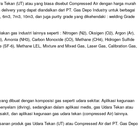
ra Tekan (UT) atau yang biasa disebut Compressed Air dengan harga murah
n delivery yang dapat diandalkan dari PT. Gas Depo Industry untuk berbagai
 6m3, 7m3, 10m3, dan juga purity grade yang dikehendaki : welding Grade
kan gas industri lainnya seperti : Nitrogen (N2), Oksigen (O2), Argon (Ar),
8), Amonia (NH3), Carbon Monoxide (CO), Methane (CH4), Hidrogen Sulfide
de (SF-6), Methane LEL, Mixture and Mixed Gas, Laser Gas, Calibration Gas,
g dibuat dengan komposisi gas seperti udara sekitar. Aplikasi kegunaan
, menyelam (diving), sedangkan dalam aplikasi medis, gas Udara Tekan atau
sakit, dan aplikasi kegunaan gas udara tekan (compressed Air) lainnya.
esanan produk gas Udara Tekan (UT) atau Compressed Air dari PT. Gas Depo