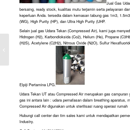
Jual Gas Uda
bersaing, ready stock, kualitas mutu terjamin serta pelayanan da
keperluan Anda. tersedia dalam kemasan tabung gas 1m3, 1.5m3,
(WG), High Purity (HP), dan Ultra High Purity (UHP.
Selain jual gas Udara Tekan (Compressed Air), kami juga menyedia
Hidrogen (H2), Karbondioksida (Co2), Helium (He), Propane (C3H
(H2S), Acetylene (C2H2), Nitrous Oxide (N2O), Sulfur Hexafluori
Harga Tabung Gas Methane
Elpiji Pertamina LPG.
Udara Tekan UT atau Compressed Air merupakan gas campuran yan
gas ini antara lain : udara pernafasan dalam breathing aparatus
Compressed Air digunakan untuk sterilisasi ruang operasi rumah 
Hubungi call center dan tim sales kami untuk mendapatkan pem
Industry.