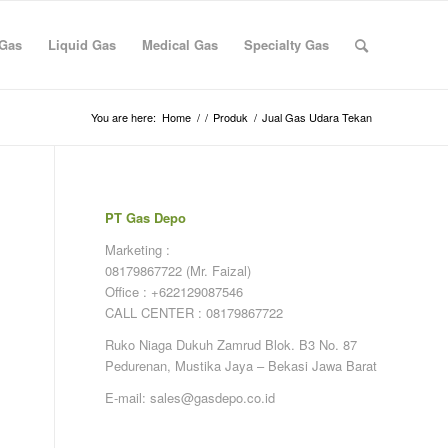
 Gas
Liquid Gas
Medical Gas
Specialty Gas
You are here:
Home
/
/
Produk
/
Jual Gas Udara Tekan
PT Gas Depo
Marketing :
08179867722 (Mr. Faizal)
Office : +622129087546
CALL CENTER : 08179867722
Ruko Niaga Dukuh Zamrud Blok. B3 No. 87
Pedurenan, Mustika Jaya – Bekasi Jawa Barat
E-mail: sales@gasdepo.co.id