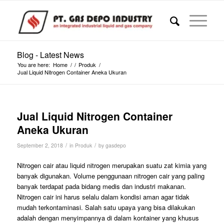
Blog - Latest News
You are here:
Home
/
/
Produk
/
Jual Liquid Nitrogen Container Aneka Ukuran
Jual Liquid Nitrogen Container
Aneka Ukuran
/
/
September 2, 2018
in
Produk
by
gasdepo
Nitrogen cair atau liquid nitrogen merupakan suatu zat kimia yang
banyak digunakan. Volume penggunaan nitrogen cair yang paling
banyak terdapat pada bidang medis dan industri makanan.
Nitrogen cair ini harus selalu dalam kondisi aman agar tidak
mudah terkontaminasi. Salah satu upaya yang bisa dilakukan
adalah dengan menyimpannya di dalam kontainer yang khusus