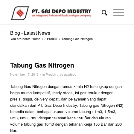
Blog - Latest News
You are here:
Home
/
/
Produk
/
Tabung Gas Nitrogen
Tabung Gas Nitrogen
/
/
November 17, 2013
in
Produk
by
gasdepo
Tabung Gas Nitrogen dengan rumus kimia N2 terlengkap dengan
harga murah kompetitif, ready stock, isi gas terukur dengan
presisi tinggi, delivery cepat, dan pelayanan yang dapat
diandalkan dari PT. Gas Depo Industry. Tabung gas Nitrogen (N2)
tersedia dalam berbagai ukuran volume tabung : 1m3, 1.5m3,
2m3, 6m3, 7m3 dengan tekanan kerja 150 Bar dan ukuran
volume tabung gas 10m3 dengan tekanan kerja 150 Bar dan 200
Bar.