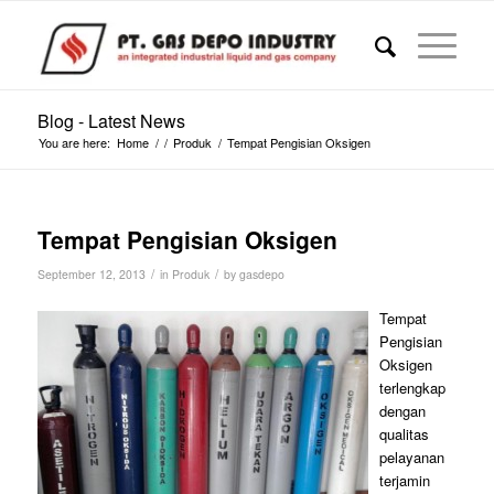
Blog - Latest News
You are here:
Home
/
/
Produk
/
Tempat Pengisian Oksigen
Tempat Pengisian Oksigen
/
/
September 12, 2013
in
Produk
by
gasdepo
Tempat
Pengisian
Oksigen
terlengkap
dengan
qualitas
pelayanan
terjamin