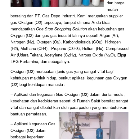
dan harga
murah
bersaing dari PT. Gas Depo Industri. Kami merupakan supplier
gas Oksigen (O2) terpecaya, tempat dimana Anda bisa
mendapatkan
One Stop Shopping Solution
akan kebutuhan gas
Oxygen (O2) dan gas-gas industri lainnya seperti Argon (Ar),
Nitrogen (N2), Oksigen (O2), Karbondioksida (CO2), Hidrogen
(H2), Methane (CH4), Propane (C3H8), Helium (He), Compressed
Air (Udara Tekan), Acetylene (C2H2), Nitrous Oxide (N2O), Elpiji
LPG Pertamina, dan sebagainya.
Oksigen (O2) merupakan jenis gas yang sangat vital bagi
kehidupan makhluk hidup, berikut aplikasi kegunaan gas Oxygen
(O2) bagi kehidupan manusia :
– Aplikasi dan kegunaan Gas Oksigen (O2) dalam dunia medis,
kesehatan dan kedokteran seperti di Rumah Sakit bersifat sangat
vital dan sangat dibutuhkan oleh para pasien yang membutuhkan
bantuan pernafasan.
– Aplikasi kegunaan Gas
Oksigen (O2) dalam
berbagai keperluan