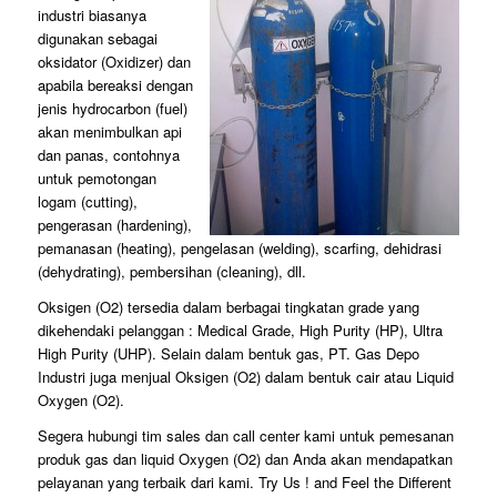
industri biasanya
digunakan sebagai
oksidator (Oxidizer) dan
apabila bereaksi dengan
jenis hydrocarbon (fuel)
akan menimbulkan api
dan panas, contohnya
untuk pemotongan
logam (cutting),
pengerasan (hardening),
pemanasan (heating), pengelasan (welding), scarfing, dehidrasi
(dehydrating), pembersihan (cleaning), dll.
Oksigen (O2) tersedia dalam berbagai tingkatan grade yang
dikehendaki pelanggan : Medical Grade, High Purity (HP), Ultra
High Purity (UHP). Selain dalam bentuk gas, PT. Gas Depo
Industri juga menjual Oksigen (O2) dalam bentuk cair atau Liquid
Oxygen (O2).
Segera hubungi tim sales dan call center kami untuk pemesanan
produk gas dan liquid Oxygen (O2) dan Anda akan mendapatkan
pelayanan yang terbaik dari kami. Try Us ! and Feel the Different