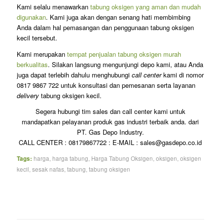
Kami selalu menawarkan
tabung oksigen yang aman dan mudah
digunakan
. Kami juga akan dengan senang hati membimbing
Anda dalam hal pemasangan dan penggunaan tabung oksigen
kecil tersebut.
Kami merupakan
tempat penjualan tabung oksigen murah
berkualitas
. Silakan langsung mengunjungi depo kami, atau Anda
juga dapat terlebih dahulu menghubungi
call center
kami di nomor
0817 9867 722 untuk konsultasi dan pemesanan serta layanan
delivery
tabung oksigen kecil.
Segera hubungi tim sales dan call center kami untuk
mandapatkan pelayanan produk gas industri terbaik anda. dari
PT. Gas Depo Industry.
CALL CENTER : 08179867722 : E-MAIL : sales@gasdepo.co.id
Tags:
harga
,
harga tabung
,
Harga Tabung Oksigen
,
oksigen
,
oksigen
kecil
,
sesak nafas
,
tabung
,
tabung oksigen