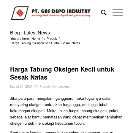
Blog - Latest News
You are here:
Home
/
/
Produk
/
Harga Tabung Oksigen Kecil untuk Sesak Nafas
Harga Tabung Oksigen Kecil untuk
Sesak Nafas
/
/
March 24, 2024
in
Produk
by
gasdepo
Jika paru-paru mengalami gangguan, maka tugasnya dalam
menyaring oksigen tentu akan terganggu, sehingga tubuh
kekurangan oksigen. Maka, inilah fungsi tabung oksigen, yakni
sebagai alat bantu pernafasan yang dapat memberikan tambahan
oksigen untuk mencukupi kebutuhan tubuh.
Saat tubuh kembali terpenuhi kebutuhan oksigennya, maka: