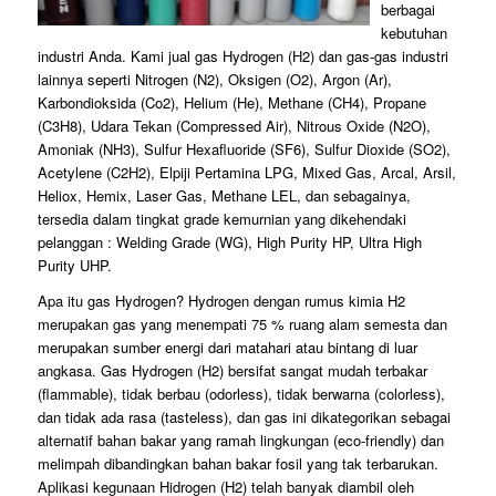
berbagai
kebutuhan
industri Anda. Kami jual gas Hydrogen (H2) dan gas-gas industri
lainnya seperti Nitrogen (N2), Oksigen (O2), Argon (Ar),
Karbondioksida (Co2), Helium (He), Methane (CH4), Propane
(C3H8), Udara Tekan (Compressed Air), Nitrous Oxide (N2O),
Amoniak (NH3), Sulfur Hexafluoride (SF6), Sulfur Dioxide (SO2),
Acetylene (C2H2), Elpiji Pertamina LPG, Mixed Gas, Arcal, Arsil,
Heliox, Hemix, Laser Gas, Methane LEL, dan sebagainya,
tersedia dalam tingkat grade kemurnian yang dikehendaki
pelanggan : Welding Grade (WG), High Purity HP, Ultra High
Purity UHP.
Apa itu gas Hydrogen? Hydrogen dengan rumus kimia H2
merupakan gas yang menempati 75 % ruang alam semesta dan
merupakan sumber energi dari matahari atau bintang di luar
angkasa. Gas Hydrogen (H2) bersifat sangat mudah terbakar
(flammable), tidak berbau (odorless), tidak berwarna (colorless),
dan tidak ada rasa (tasteless), dan gas ini dikategorikan sebagai
alternatif bahan bakar yang ramah lingkungan (eco-friendly) dan
melimpah dibandingkan bahan bakar fosil yang tak terbarukan.
Aplikasi kegunaan Hidrogen (H2) telah banyak diambil oleh