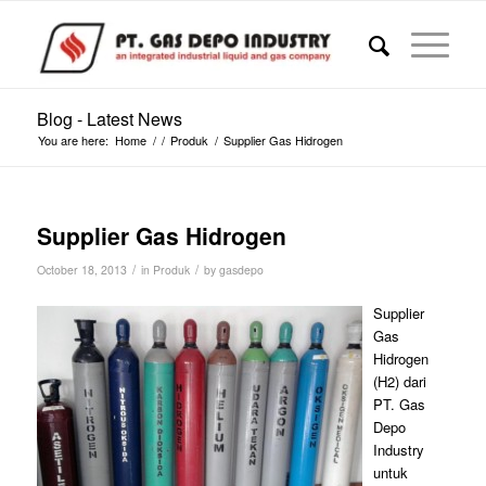
Blog - Latest News
You are here:
Home
/
/
Produk
/
Supplier Gas Hidrogen
Supplier Gas Hidrogen
/
/
October 18, 2013
in
Produk
by
gasdepo
Supplier
Gas
Hidrogen
(H2) dari
PT. Gas
Depo
Industry
untuk