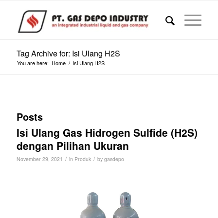
Tag Archive for: Isi Ulang H2S
You are here:
Home
/
Isi Ulang H2S
Posts
Isi Ulang Gas Hidrogen Sulfide (H2S)
dengan Pilihan Ukuran
/
/
November 29, 2021
in
Produk
by
gasdepo