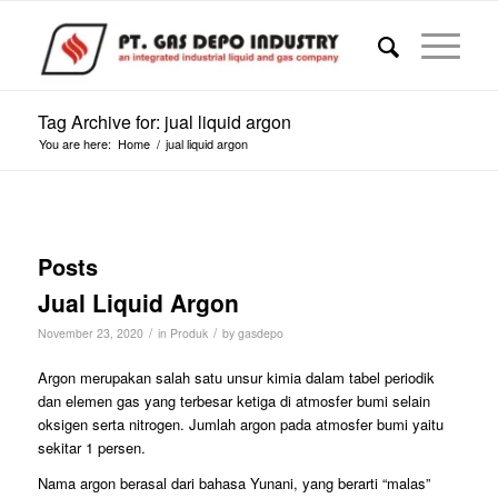
Tag Archive for: jual liquid argon
You are here:
Home
/
jual liquid argon
Posts
Jual Liquid Argon
/
/
November 23, 2020
in
Produk
by
gasdepo
Argon merupakan salah satu unsur kimia dalam tabel periodik
dan elemen gas yang terbesar ketiga di atmosfer bumi selain
oksigen serta nitrogen. Jumlah argon pada atmosfer bumi yaitu
sekitar 1 persen.
Nama argon berasal dari bahasa Yunani, yang berarti “malas”