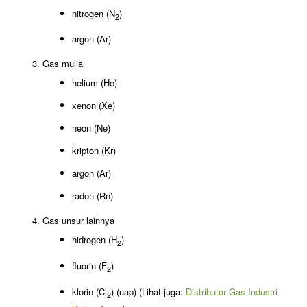
nitrogen (N
)
2
argon (Ar)
Gas mulia
helium (He)
xenon (Xe)
neon (Ne)
kripton (Kr)
argon (Ar)
radon (Rn)
Gas unsur lainnya
hidrogen (H
)
2
fluorin (F
)
2
klorin (Cl
) (uap) (Lihat juga:
Distributor Gas Industri
2