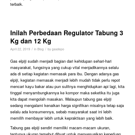
terbaik.
Inilah Perbedaan Regulator Tabung 3
Kg dan 12 Kg
/
/
April 22, 2019
in
Blog
by
gasdepo
Gas elpiji sudah menjadi bagian dari kehidupan sehari-hari
masyarakat, fungsinya yang cukup vital menjadikannya selalu
ada di setiap kegiatan memasak para ibu. Dengan adanya gas
elpiji, kegiatan memasak menjadi lebih mudah tidak perlu repot
mencari kayu bakar atau pun sulitnya menghidupkan api lagi, kita
tinggal menyambungkannya ke kompor maka seketika itu juga
kita dapat mengolah masakan. Walaupun tabung gas elpiji
sedang mengalami kenaikan harga signifikan misalnya tetap saja
selalu ada konsumennya, sebab masyarakat saat ini lebih
memilih membayar lebih untuk kepraktisan yang lebih baik.
Tabung gas elpiji sendiri memiliki macam-macam ukuran,
tentunya ukuran tersebut dibuat untuk menyesuaikan keperluan