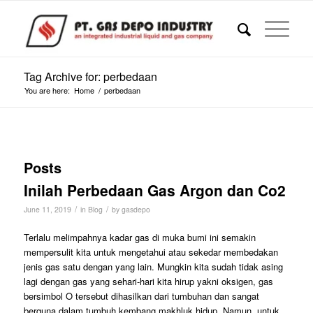
Tag Archive for: perbedaan
You are here:
Home
/
perbedaan
Posts
Inilah Perbedaan Gas Argon dan Co2
/
/
June 11, 2019
in
Blog
by
gasdepo
Terlalu melimpahnya kadar gas di muka bumi ini semakin
mempersulit kita untuk mengetahui atau sekedar membedakan
jenis gas satu dengan yang lain. Mungkin kita sudah tidak asing
lagi dengan gas yang sehari-hari kita hirup yakni oksigen, gas
bersimbol O tersebut dihasilkan dari tumbuhan dan sangat
berguna dalam tumbuh kembang makhluk hidup. Namun, untuk