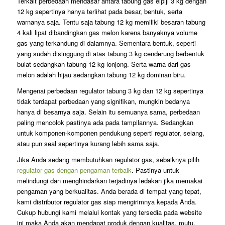
Terkait perbedaan mendasar antara tabung gas elpiji 3 kg dengan
12 kg sepertinya hanya terlihat pada besar, bentuk, serta
warnanya saja. Tentu saja tabung 12 kg memiliki besaran tabung
4 kali lipat dibandingkan gas melon karena banyaknya volume
gas yang terkandung di dalamnya. Sementara bentuk, seperti
yang sudah disinggung di atas tabung 3 kg cenderung berbentuk
bulat sedangkan tabung 12 kg lonjong. Serta warna dari gas
melon adalah hijau sedangkan tabung 12 kg dominan biru.
Mengenai perbedaan regulator tabung 3 kg dan 12 kg sepertinya
tidak terdapat perbedaan yang signifikan, mungkin bedanya
hanya di besarnya saja. Selain itu semuanya sama, perbedaan
paling mencolok pastinya ada pada tampilannya. Sedangkan
untuk komponen-komponen pendukung seperti regulator, selang,
atau pun seal sepertinya kurang lebih sama saja.
Jika Anda sedang membutuhkan regulator gas, sebaiknya pilih
regulator gas dengan pengaman terbaik
. Pastinya untuk
melindungi dan menghindarkan terjadinya ledakan jika memakai
pengaman yang berkualitas. Anda berada di tempat yang tepat,
kami distributor regulator gas siap mengirimnya kepada Anda.
Cukup hubungi kami melalui kontak yang tersedia pada website
ini maka Anda akan mendapat produk dengan kualitas, mutu,