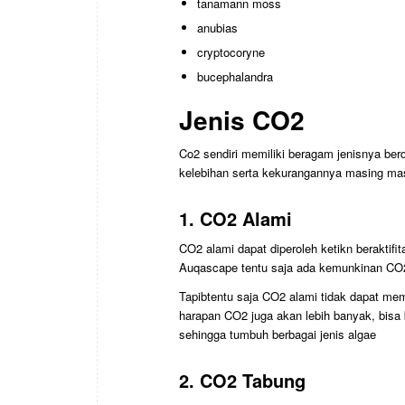
tanamann moss
anubias
cryptocoryne
bucephalandra
Jenis CO2
Co2 sendiri memiliki beragam jenisnya be
kelebihan serta kekurangannya masing masi
1. CO2 Alami
CO2 alami dapat diperoleh ketikn beraktifi
Auqascape tentu saja ada kemunkinan CO2 t
Tapibtentu saja CO2 alami tidak dapat m
harapan CO2 juga akan lebih banyak, bisa
sehingga tumbuh berbagai jenis algae
2. CO2 Tabung