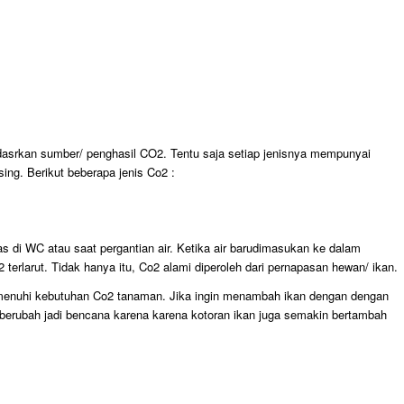
rdasrkan sumber/ penghasil CO2. Tentu saja setiap jenisnya mempunyai
ng. Berikut beberapa jenis Co2 :
tas di WC atau saat pergantian air. Ketika air barudimasukan ke dalam
erlarut. Tidak hanya itu, Co2 alami diperoleh dari pernapasan hewan/ ikan.
emenuhi kebutuhan Co2 tanaman. Jika ingin menambah ikan dengan dengan
 berubah jadi bencana karena karena kotoran ikan juga semakin bertambah