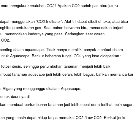
 cara mengukur kebutuhan CO2? Apakah CO2 sudah pas atau justru
pat menggunakan “CO2 Indikator”. Alat ini dapat dibeli di toko, atau bisa
menghitung pertukaran gas. Saat cairan berwarna biru, menandakan terjadi
jau, menandakan kadarnya yang pass. Sedangkan saat cairan
n CO2.
enting dalam aquascape. Tidak hanya memiliki banyak manfaat dalam
 untuk Aquascape. Berikut beberapa fungsi CO2 yang bisa didapatkan :
otosintesis, sehingga pertumbuhan tanaman menjadi lebih baik.
embuat tanaman aquscape jadi lebih cerah, lebih bagus, bahkan memancarka
s Algae yang mengganggu didalam Aquascape.
rontok daunnya dll
n membuat pertumbuhan tanaman jadi lebih cepat serta terlihat lebih segar
man yang masih dapat hidup tanpa memakai CO2 /Low CO2. Berikut jenis-