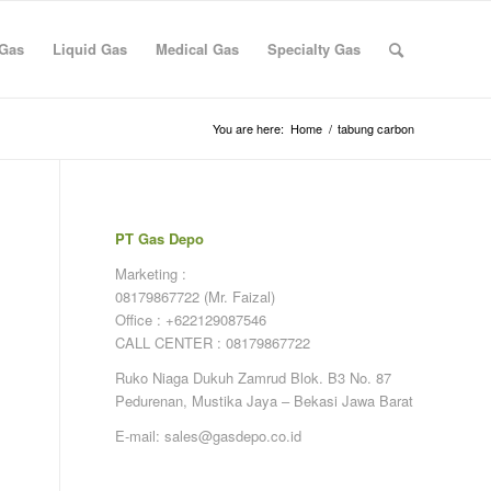
 Gas
Liquid Gas
Medical Gas
Specialty Gas
You are here:
Home
/
tabung carbon
PT Gas Depo
Marketing :
08179867722 (Mr. Faizal)
Office : +622129087546
CALL CENTER : 08179867722
Ruko Niaga Dukuh Zamrud Blok. B3 No. 87
Pedurenan, Mustika Jaya – Bekasi Jawa Barat
E-mail: sales@gasdepo.co.id