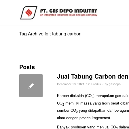
Tag Archive for: tabung carbon
Posts
Jual Tabung Carbon den
/
/
December 13, 2021
in
Produk
by
gasdepo
Karbon dioksida (CO
) merupakan gas cair 
2
CO
memiliki massa yang lebih berat diband
2
sumber CO
yang didapatkan dari beragam 
2
alam dengan proses kogenerasi.
Banyak produsen yang menjual CO
dalam 
2