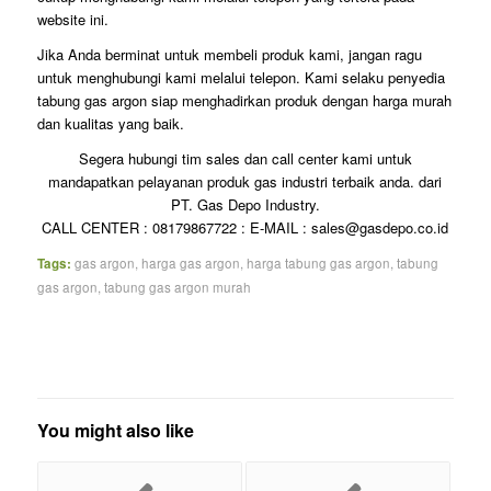
website ini.
Jika Anda berminat untuk membeli produk kami, jangan ragu
untuk menghubungi kami melalui telepon. Kami selaku penyedia
tabung gas argon siap menghadirkan produk dengan harga murah
dan kualitas yang baik.
Segera hubungi tim sales dan call center kami untuk
mandapatkan pelayanan produk gas industri terbaik anda. dari
PT. Gas Depo Industry.
CALL CENTER : 08179867722 : E-MAIL : sales@gasdepo.co.id
Tags:
gas argon
,
harga gas argon
,
harga tabung gas argon
,
tabung
gas argon
,
tabung gas argon murah
You might also like