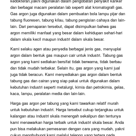
kedokteran,yakni digunakan dalam pengobatan penyakit kanker
dan berbagai macam peralatan lab seperti alat kromatografi gas.
Gas argon juga digunakan dalam pembuatan bola lampu pijar dan
tabung fluoresen, tabung kilau, tabung pengisian cahaya dan lain-
lain. Dari pemaparan tersebut, dapat disimpulkan bahwa gas
argon memiliki manfaat yang besar dalam kehidupan sehari-hari
dalam skala kecil maupun industri dalam skala besar.
Kami selaku agen atau penyedia berbagai jenis gas, menyuplai
argon dalam bentuk gas maupun cair untuk industri. Tabung gas
argon yang kami sediakan bersifat tidak berwarna, tidak berbau
dan tidak mudah terbakar. Selain itu, gas argon yang kami jual
juga tidak beracun. Kami menyediakan gas argon dalam bentuk
tabung gas dan cairan yang siap pakai untuk digunakan dalam
kebutuhan industri seperti metalurgi, kimia dan petrokimia, gelas,
kaca, lampu, peralatan media dan lain-lain.
Harga gas argon per tabung yang kami tawarkan relatif murah
untuk kebutuhan industri. Harga tersebut cukup terjangkau untuk
kalangan atau industri skala menengah sekalipun dan tentunya
kami menawarkan harga terbaik untuk industri skala besar. Anda
pun bisa melakukan pemesanan dengan cara yang mudah, yakni
cukup menghubungi kami melalui telepon yang tertera pada