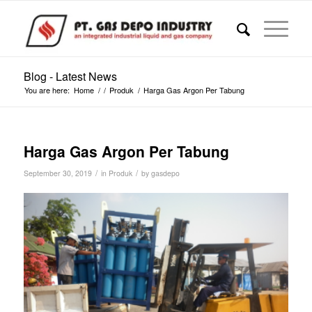
Blog - Latest News
You are here:
Home
/
/
Produk
/
Harga Gas Argon Per Tabung
Harga Gas Argon Per Tabung
/
/
September 30, 2019
in
Produk
by
gasdepo