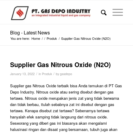
Blog - Latest News
You are here:
Home
/
/
Produk
/
Supplier Gas Nitrous Oxide (N2O)
Supplier Gas Nitrous Oxide (N2O)
/
/
January 13, 2022
in
Produk
by
gasdepo
Supplier gas Nitrous Oxide terbaik bisa Anda temukan di PT Gas
Depo Industry. Nitrous oxide atau sering disebut dengan gas
tertawa. Nitrous oxide merupakan jenis zat yang tidak berwarna
dan tidak berbau, itulah sebabnya zat ini disebut dengan gas
tertawa. Kenapa disebut zat tertawa? Sebenarnya tertawa
hanyalah efek samping tidak langsung dari nitrous oxide.
Seseorang yang diberi gas ini biasanya akan mengalami
halusinasi ringan dan disaat yang bersamaan, tubuh juga akan