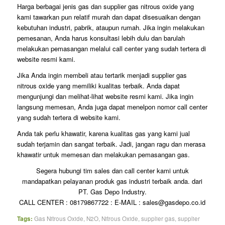
Harga berbagai jenis gas dan supplier gas nitrous oxide yang
kami tawarkan pun relatif murah dan dapat disesuaikan dengan
kebutuhan industri, pabrik, ataupun rumah. Jika ingin melakukan
pemesanan, Anda harus konsultasi lebih dulu dan barulah
melakukan pemasangan melalui call center yang sudah tertera di
website resmi kami.
Jika Anda ingin membeli atau tertarik menjadi supplier gas
nitrous oxide yang memiliki kualitas terbaik. Anda dapat
mengunjungi dan melihat-lihat website resmi kami. Jika ingin
langsung memesan, Anda juga dapat menelpon nomor call center
yang sudah tertera di website kami.
Anda tak perlu khawatir, karena kualitas gas yang kami jual
sudah terjamin dan sangat terbaik. Jadi, jangan ragu dan merasa
khawatir untuk memesan dan melakukan pemasangan gas.
Segera hubungi tim sales dan call center kami untuk
mandapatkan pelayanan produk gas industri terbaik anda. dari
PT. Gas Depo Industry.
CALL CENTER : 08179867722 : E-MAIL : sales@gasdepo.co.id
Tags:
Gas Nitrous Oxide
,
N2O
,
Nitrous Oxide
,
supplier gas
,
supplier