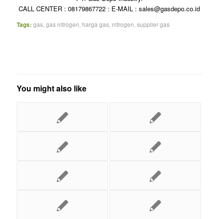
CALL CENTER : 08179867722 : E-MAIL : sales@gasdepo.co.id
Tags:
gas
,
gas nitrogen
,
harga gas
,
nitrogen
,
supplier gas
You might also like