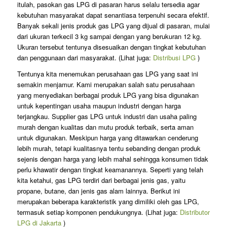
itulah, pasokan gas LPG di pasaran harus selalu tersedia agar
kebutuhan masyarakat dapat senantiasa terpenuhi secara efektif.
Banyak sekali jenis produk gas LPG yang dijual di pasaran, mulai
dari ukuran terkecil 3 kg sampai dengan yang berukuran 12 kg.
Ukuran tersebut tentunya disesuaikan dengan tingkat kebutuhan
dan penggunaan dari masyarakat. (Lihat juga:
Distribusi LPG
)
Tentunya kita menemukan perusahaan gas LPG yang saat ini
semakin menjamur. Kami merupakan salah satu perusahaan
yang menyediakan berbagai produk LPG yang bisa digunakan
untuk kepentingan usaha maupun industri dengan harga
terjangkau. Supplier gas LPG untuk industri dan usaha paling
murah dengan kualitas dan mutu produk terbaik, serta aman
untuk digunakan. Meskipun harga yang ditawarkan cenderung
lebih murah, tetapi kualitasnya tentu sebanding dengan produk
sejenis dengan harga yang lebih mahal sehingga konsumen tidak
perlu khawatir dengan tingkat keamanannya. Seperti yang telah
kita ketahui, gas LPG terdiri dari berbagai jenis gas, yaitu
propane, butane, dan jenis gas alam lainnya. Berikut ini
merupakan beberapa karakteristik yang dimiliki oleh gas LPG,
termasuk setiap komponen pendukungnya. (Lihat juga:
Distributor
LPG di Jakarta
)