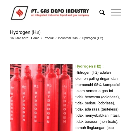
Hydrogen (H2)
You are here:
Home
/
Produk
/
Industrial Gas
/
Hydrogen (H2)
Hydrogen (H2) :
Hidrogen (H2) adalah
elemen paling ringan dan
memenuhi 98% komposisi
alam semesta gas ini
tidak berwarna (colorless),
tidak berbau (odorless),
tidak ada rasa (tasteless),
tidak menyebabkan iritasi,
tidak beracun (non-toxic),
ramah lingkungan (eco-