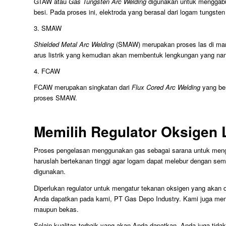
GTAW atau
Gas Tungsten Arc Welding
digunakan untuk menggabung
besi. Pada proses ini, elektroda yang berasal dari logam tungsten
3. SMAW
Shielded Metal Arc Welding
(SMAW) merupakan proses las di mana
arus listrik yang kemudian akan membentuk lengkungan yang na
4. FCAW
FCAW merupakan singkatan dari
Flux Cored Arc Welding
yang ber
proses SMAW.
Memilih Regulator Oksigen 
Proses pengelasan menggunakan gas sebagai sarana untuk meng
haruslah bertekanan tinggi agar logam dapat melebur dengan semp
digunakan.
Diperlukan regulator untuk mengatur tekanan oksigen yang akan 
Anda dapatkan pada kami, PT Gas Depo Industry. Kami juga me
maupun bekas.
Selain kualitas terbaik yang akan Anda dapatkan, Anda juga tid