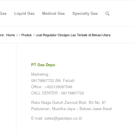
 Gas
Liquid Gas
Medical Gas
Specialty Gas
re:
Home
/
/
Produk
/
Jual Regulator Oksigen Las Terbaik di Bekasi Utara
PT Gas Depo
Marketing :
08179867722 (Mr. Faizal)
Office : +622129087546
CALL CENTER : 08179867722
Ruko Niaga Dukuh Zamrud Blok. B3 No. 87
Pedurenan, Mustika Jaya – Bekasi Jawa Barat
E-mail: sales@gasdepo.co.id