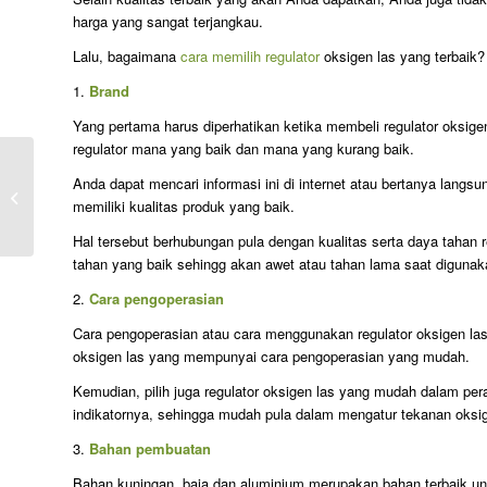
harga yang sangat terjangkau.
Lalu, bagaimana
cara memilih regulator
oksigen las yang terbaik? 
1.
Brand
Yang pertama harus diperhatikan ketika membeli regulator oksigen
regulator mana yang baik dan mana yang kurang baik.
Anda dapat mencari informasi ini di internet atau bertanya lang
Jual Regulator Las Oksigen di Bekasi
memiliki kualitas produk yang baik.
Utara
Hal tersebut berhubungan pula dengan kualitas serta daya tahan 
tahan yang baik sehingg akan awet atau tahan lama saat digunak
2.
Cara pengoperasian
Cara pengoperasian atau cara menggunakan regulator oksigen las
oksigen las yang mempunyai cara pengoperasian yang mudah.
Kemudian, pilih juga regulator oksigen las yang mudah dalam peraw
indikatornya, sehingga mudah pula dalam mengatur tekanan oksi
3.
Bahan pembuatan
Bahan kuningan, baja dan aluminium merupakan bahan terbaik u