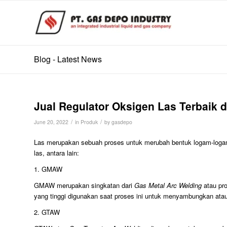
Blog - Latest News
Jual Regulator Oksigen Las Terbaik d
/
/
June 20, 2022
in
Produk
by
gasdepo
Las merupakan sebuah proses untuk merubah bentuk logam-logam 
las, antara lain:
1. GMAW
GMAW merupakan singkatan dari
Gas Metal Arc Welding
atau pr
yang tinggi digunakan saat proses ini untuk menyambungkan at
2. GTAW