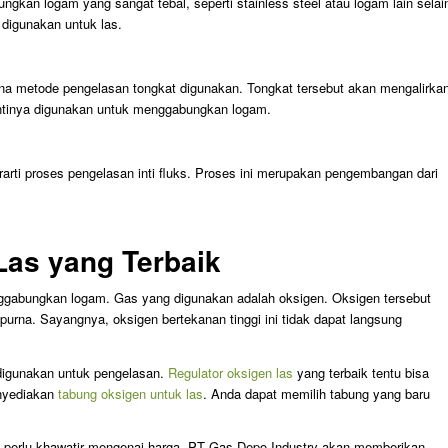
kan logam yang sangat tebal, seperti stainless steel atau logam lain selai
 digunakan untuk las.
 metode pengelasan tongkat digunakan. Tongkat tersebut akan mengalirka
ntinya digunakan untuk menggabungkan logam.
arti proses pengelasan inti fluks. Proses ini merupakan pengembangan dari
Las yang Terbaik
gabungkan logam. Gas yang digunakan adalah oksigen. Oksigen tersebut
urna. Sayangnya, oksigen bertekanan tinggi ini tidak dapat langsung
digunakan untuk pengelasan.
Regulator oksigen las
yang terbaik tentu bisa
nyediakan
tabung oksigen untuk las
. Anda dapat memilih tabung yang baru
ak perlu khawatir mengenai harga. PT Gas Depo Industry akan memberikan