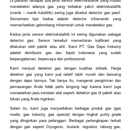
Di pasaran terdapat dua jenis sensor elektrokatalitik yang mudah
mendeteksi adanya gas yang terbakar yakni elektrokatalitik
(manik – manik katalitik) sering juga disebut detector gas pasif.
Sementara tipe kedua adalah detector inframerah yang
memanfaatkan gelombang inframerah untuk mendeteksi gas.
Kedua jenis sensor elektrokatalitik ini sering digunakan sebagai
detector gas. Sensor tersebut memerlukan kalibrasi yang
dilakukan oleh pabrik atau ahli. Kami PT. Gas Depo Industry
adalah distributor gas dan liquid Indonesia yang sudah
berpengalaman, terpercaya dan professional.
Kami menjual detektor gas dengan kualitas terbaik. Harga
detektor gas yang kami jual relatif lebih murah dan bersaing
dengan depo lainnya. Tak hanya itu, mengenai pengiriman dan
pemasangan Anda tidak perlu bingung lagi karena kami juga
menawarkan jasa instalasi alat seperti detektor gas di pabrik atau
lokasi yang Anda inginkan.
Selain itu, kami juga menyediakan berbagai produk gas (gas
medis, gas industry, gas spesial) dengan tingkat purity grade
yang diinginkan para pelanggan. Berbagai perlengkapan terkait
dengan gas seperti Cryogenic, Isotank, regulator, tabung gas,