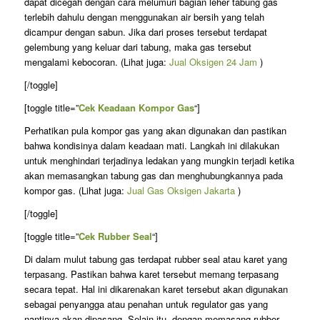
dapat dicegah dengan cara melumuri bagian leher tabung gas
terlebih dahulu dengan menggunakan air bersih yang telah
dicampur dengan sabun. Jika dari proses tersebut terdapat
gelembung yang keluar dari tabung, maka gas tersebut
mengalami kebocoran. (Lihat juga:
Jual Oksigen 24 Jam
)
[/toggle]
[toggle title=”
Cek Keadaan Kompor Gas
“]
Perhatikan pula kompor gas yang akan digunakan dan pastikan
bahwa kondisinya dalam keadaan mati. Langkah ini dilakukan
untuk menghindari terjadinya ledakan yang mungkin terjadi ketika
akan memasangkan tabung gas dan menghubungkannya pada
kompor gas. (Lihat juga:
Jual Gas Oksigen Jakarta
)
[/toggle]
[toggle title=”
Cek Rubber Seal
“]
Di dalam mulut tabung gas terdapat rubber seal atau karet yang
terpasang. Pastikan bahwa karet tersebut memang terpasang
secara tepat. Hal ini dikarenakan karet tersebut akan digunakan
sebagai penyangga atau penahan untuk regulator gas yang
nantinya akan dipasang. Selain itu, dengan memasang rubber