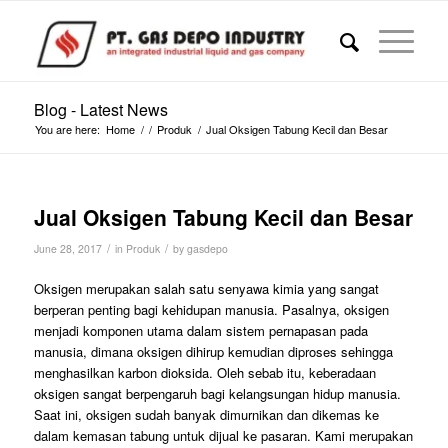
Blog - Latest News
You are here:
Home
/
/
Produk
/
Jual Oksigen Tabung Kecil dan Besar
Jual Oksigen Tabung Kecil dan Besar
/
/
June 28, 2017
in
Produk
by
gasdepo
Oksigen merupakan salah satu senyawa kimia yang sangat
berperan penting bagi kehidupan manusia. Pasalnya, oksigen
menjadi komponen utama dalam sistem pernapasan pada
manusia, dimana oksigen dihirup kemudian diproses sehingga
menghasilkan karbon dioksida. Oleh sebab itu, keberadaan
oksigen sangat berpengaruh bagi kelangsungan hidup manusia.
Saat ini, oksigen sudah banyak dimurnikan dan dikemas ke
dalam kemasan tabung untuk dijual ke pasaran. Kami merupakan