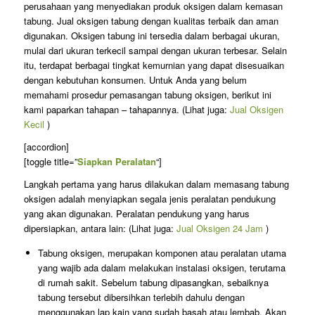
perusahaan yang menyediakan produk oksigen dalam kemasan
tabung. Jual oksigen tabung dengan kualitas terbaik dan aman
digunakan. Oksigen tabung ini tersedia dalam berbagai ukuran,
mulai dari ukuran terkecil sampai dengan ukuran terbesar. Selain
itu, terdapat berbagai tingkat kemurnian yang dapat disesuaikan
dengan kebutuhan konsumen. Untuk Anda yang belum
memahami prosedur pemasangan tabung oksigen, berikut ini
kami paparkan tahapan – tahapannya. (Lihat juga:
Jual Oksigen
Kecil
)
[accordion]
[toggle title=”
Siapkan Peralatan
“]
Langkah pertama yang harus dilakukan dalam memasang tabung
oksigen adalah menyiapkan segala jenis peralatan pendukung
yang akan digunakan. Peralatan pendukung yang harus
dipersiapkan, antara lain: (Lihat juga:
Jual Oksigen 24 Jam
)
Tabung oksigen, merupakan komponen atau peralatan utama
yang wajib ada dalam melakukan instalasi oksigen, terutama
di rumah sakit. Sebelum tabung dipasangkan, sebaiknya
tabung tersebut dibersihkan terlebih dahulu dengan
menggunakan lap kain yang sudah basah atau lembab. Akan