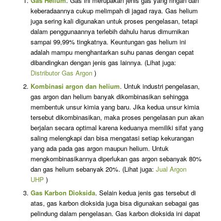
Gas Helium
. Gas ini merupakan jenis gas yang ringan dan
keberadaannya cukup melimpah di jagad raya. Gas helium
juga sering kali digunakan untuk proses pengelasan, tetapi
dalam penggunaannya terlebih dahulu harus dimurnikan
sampai 99,99% tingkatnya. Keuntungan gas helium ini
adalah mampu menghantarkan suhu panas dengan cepat
dibandingkan dengan jenis gas lainnya. (Lihat juga:
Distributor Gas Argon
)
Kombinasi argon dan helium
. Untuk industri pengelasan,
gas argon dan helium banyak dikombinasikan sehingga
membentuk unsur kimia yang baru. Jika kedua unsur kimia
tersebut dikombinasikan, maka proses pengelasan pun akan
berjalan secara optimal karena keduanya memiliki sifat yang
saling melengkapi dan bisa mengatasi setiap kekurangan
yang ada pada gas argon maupun helium. Untuk
mengkombinasikannya diperlukan gas argon sebanyak 80%
dan gas helium sebanyak 20%. (Lihat juga:
Jual Argon
UHP
)
Gas Karbon Dioksida
. Selain kedua jenis gas tersebut di
atas, gas karbon dioksida juga bisa digunakan sebagai gas
pelindung dalam pengelasan. Gas karbon dioksida ini dapat