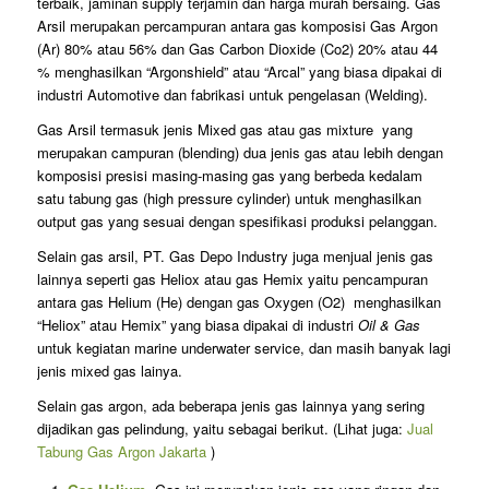
terbaik, jaminan supply terjamin dan harga murah bersaing. Gas
Arsil merupakan percampuran antara gas komposisi Gas Argon
(Ar) 80% atau 56% dan Gas Carbon Dioxide (Co2) 20% atau 44
% menghasilkan “Argonshield” atau “Arcal” yang biasa dipakai di
industri Automotive dan fabrikasi untuk pengelasan (Welding).
Gas Arsil termasuk jenis Mixed gas atau gas mixture yang
merupakan campuran (blending) dua jenis gas atau lebih dengan
komposisi presisi masing-masing gas yang berbeda kedalam
satu tabung gas (high pressure cylinder) untuk menghasilkan
output gas yang sesuai dengan spesifikasi produksi pelanggan.
Selain gas arsil, PT. Gas Depo Industry juga menjual jenis gas
lainnya seperti gas Heliox atau gas Hemix yaitu pencampuran
antara gas Helium (He) dengan gas Oxygen (O2) menghasilkan
“Heliox” atau Hemix” yang biasa dipakai di industri
Oil & Gas
untuk kegiatan marine underwater service, dan masih banyak lagi
jenis mixed gas lainya.
Selain gas argon, ada beberapa jenis gas lainnya yang sering
dijadikan gas pelindung, yaitu sebagai berikut. (Lihat juga:
Jual
Tabung Gas Argon Jakarta
)