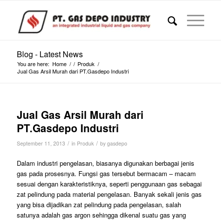
Blog - Latest News
You are here:
Home
/
/
Produk
/
Jual Gas Arsil Murah dari PT.Gasdepo Industri
Jual Gas Arsil Murah dari
PT.Gasdepo Industri
/
/
September 11, 2013
in
Produk
by
gasdepo
Dalam industri pengelasan, biasanya digunakan berbagai jenis
gas pada prosesnya. Fungsi gas tersebut bermacam – macam
sesuai dengan karakteristiknya, seperti penggunaan gas sebagai
zat pelindung pada material pengelasan. Banyak sekali jenis gas
yang bisa dijadikan zat pelindung pada pengelasan, salah
satunya adalah gas argon sehingga dikenal suatu gas yang