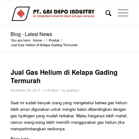
Blog - Latest News
You are here:
Home
/
/
Produk
/
Jual Gas Helium di Kelapa Gading Termurah
Jual Gas Helium di Kelapa Gading
Termurah
/
/
November 29, 2017
in
Produk
by
gasdepo
Saat ini sudah banyak orang yang mengetahui bahwa gas helium
lebih aman digunakan untuk mengisi balon dibandingkan dengan
gas hydrogen yang mudah terbakar. Walau harganya lebih mahal,
namun orang-orang lebih memilih menggunakan gas helium jika
mempertimbangkan resikonya.
Baca juga: