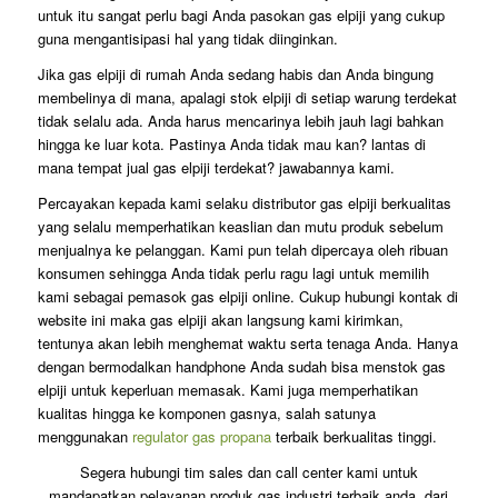
untuk itu sangat perlu bagi Anda pasokan gas elpiji yang cukup
guna mengantisipasi hal yang tidak diinginkan.
Jika gas elpiji di rumah Anda sedang habis dan Anda bingung
membelinya di mana, apalagi stok elpiji di setiap warung terdekat
tidak selalu ada. Anda harus mencarinya lebih jauh lagi bahkan
hingga ke luar kota. Pastinya Anda tidak mau kan? lantas di
mana tempat jual gas elpiji terdekat? jawabannya kami.
Percayakan kepada kami selaku distributor gas elpiji berkualitas
yang selalu memperhatikan keaslian dan mutu produk sebelum
menjualnya ke pelanggan. Kami pun telah dipercaya oleh ribuan
konsumen sehingga Anda tidak perlu ragu lagi untuk memilih
kami sebagai pemasok gas elpiji online. Cukup hubungi kontak di
website ini maka gas elpiji akan langsung kami kirimkan,
tentunya akan lebih menghemat waktu serta tenaga Anda. Hanya
dengan bermodalkan handphone Anda sudah bisa menstok gas
elpiji untuk keperluan memasak. Kami juga memperhatikan
kualitas hingga ke komponen gasnya, salah satunya
menggunakan
regulator gas propana
terbaik berkualitas tinggi.
Segera hubungi tim sales dan call center kami untuk
mandapatkan pelayanan produk gas industri terbaik anda. dari