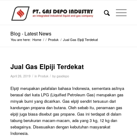
Blog - Latest News
You are here:
Home
/
/
Produk
/
Jual Gas Elpiji Terdekat
Jual Gas Elpiji Terdekat
/
/
April 26, 2019
in
Produk
by
gasdepo
Elpiji merupakan pelafalan bahasa Indonesia, sementara aslinya
berasal dari kata LPG (Liquified Petroleum Gas) merupakan gas
minyak bumi yang dicairkan. Gas elpiji sendiri tersusun dari
kandungan propana dan butana. Oleh sebab itu, penamaan gas
elpiji juga biasa disebut gas propane. Gas ini terdapat di dalam
tabung berukuran macam-macam, ada yang 3 kg, 12 kg dan
sebagainya. Disesuaikan dengan kebutuhan masyarakat
Indonesia.