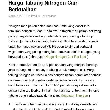
Harga Tabung Nitrogen Cair
Berkualitas
/
/
March 7, 2018
in
Produk
by
gasdepo
Nitrogen merupakan salah satu zat kimia yang dapat kita
temukan dengan mudah. Pasalnya, nitrogen merupakan zat yang
paling banyak terkandung pada udara yang sering kita hirup.
Bahkan jumlah oksigen yang katanya dibutuhkan oleh manusia
untuk bernapas cukup sedikit. Nitrogen terdiri dari berbagai
wujud, dan yang paling sering kita temukan adalah nitrogen yang
berwujud cair. (Lihat juga:
Harga Nitrogen Cair Per Liter
)
Kami merupakan salah satu perusahaan yang menjual berbagai
jenis tabung, salah satunya tabung untuk nitrogen cair. Harga
tabung nitrogen cair berkualitas dengan bahan pembuatan terbaik
dan aman untuk digunakan selama berkali – kali. Harga yang
kami tawarkan mulai dari Rp 65.000 per tabungnya disesuaikan
dengan ukuran. Berikut ini kami berikan tips untuk memilih jenis
tabung yang berkualitas. (Lihat juga:
Kegunaan Nitrogen
)
Pastikan untuk memilih tabung yang kondisinya masih baik
dan layak untuk digunakan. Hindari memilih tabung yang