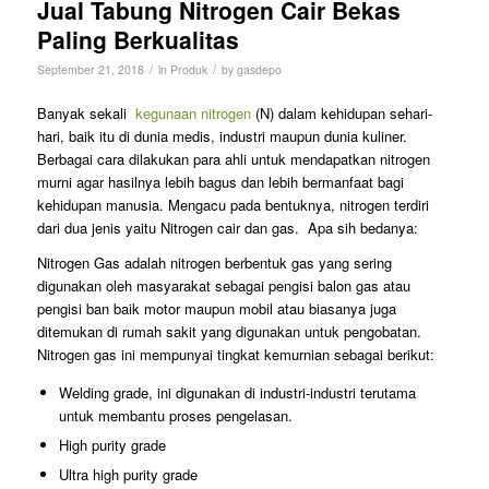
Jual Tabung Nitrogen Cair Bekas
Paling Berkualitas
/
/
September 21, 2018
in
Produk
by
gasdepo
Banyak sekali
kegunaan nitrogen
(N) dalam kehidupan sehari-
hari, baik itu di dunia medis, industri maupun dunia kuliner.
Berbagai cara dilakukan para ahli untuk mendapatkan nitrogen
murni agar hasilnya lebih bagus dan lebih bermanfaat bagi
kehidupan manusia. Mengacu pada bentuknya, nitrogen terdiri
dari dua jenis yaitu Nitrogen cair dan gas. Apa sih bedanya:
Nitrogen Gas adalah nitrogen berbentuk gas yang sering
digunakan oleh masyarakat sebagai pengisi balon gas atau
pengisi ban baik motor maupun mobil atau biasanya juga
ditemukan di rumah sakit yang digunakan untuk pengobatan.
Nitrogen gas ini mempunyai tingkat kemurnian sebagai berikut:
Welding grade, ini digunakan di industri-industri terutama
untuk membantu proses pengelasan.
High purity grade
Ultra high purity grade