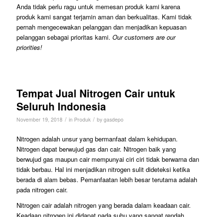
Anda tidak perlu ragu untuk memesan produk kami karena
produk kami sangat terjamin aman dan berkualitas. Kami tidak
pernah mengecewakan pelanggan dan menjadikan kepuasan
pelanggan sebagai prioritas kami.
Our customers are our
priorities!
Tempat Jual Nitrogen Cair untuk
Seluruh Indonesia
/
/
November 19, 2018
in
Produk
by
gasdepo
Nitrogen adalah unsur yang bermanfaat dalam kehidupan.
Nitrogen dapat berwujud gas dan cair. Nitrogen baik yang
berwujud gas maupun cair mempunyai ciri ciri tidak berwarna dan
tidak berbau. Hal ini menjadikan nitrogen sulit dideteksi ketika
berada di alam bebas. Pemanfaatan lebih besar terutama adalah
pada nitrogen cair.
Nitrogen cair adalah nitrogen yang berada dalam keadaan cair.
Keadaan nitrogen ini didapat pada suhu yang sangat rendah.