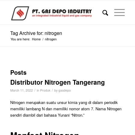
Tag Archive for: nitrogen
You are here:
Home
/
nitrogen
Posts
Distributor Nitrogen Tangerang
/
/
March 11, 2022
in
Produk
by
gasdepo
Nitrogen merupakan suatu unsur kimia yang di dalam periodik
memiliki lambang N dan memiliki nomor atom 7. Nama Nitrogen
sendiri diambil dari bahasa Yunani “Nitron.”