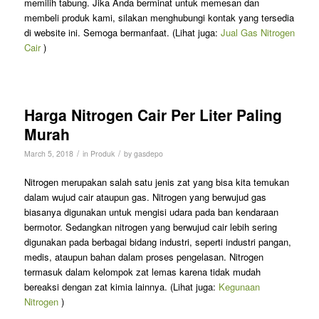
memilih tabung. Jika Anda berminat untuk memesan dan
membeli produk kami, silakan menghubungi kontak yang tersedia
di website ini. Semoga bermanfaat. (Lihat juga:
Jual Gas Nitrogen
Cair
)
Harga Nitrogen Cair Per Liter Paling
Murah
/
/
March 5, 2018
in
Produk
by
gasdepo
Nitrogen merupakan salah satu jenis zat yang bisa kita temukan
dalam wujud cair ataupun gas. Nitrogen yang berwujud gas
biasanya digunakan untuk mengisi udara pada ban kendaraan
bermotor. Sedangkan nitrogen yang berwujud cair lebih sering
digunakan pada berbagai bidang industri, seperti industri pangan,
medis, ataupun bahan dalam proses pengelasan. Nitrogen
termasuk dalam kelompok zat lemas karena tidak mudah
bereaksi dengan zat kimia lainnya. (Lihat juga:
Kegunaan
Nitrogen
)