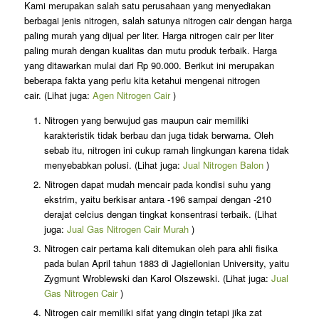
Kami merupakan salah satu perusahaan yang menyediakan
berbagai jenis nitrogen, salah satunya nitrogen cair dengan harga
paling murah yang dijual per liter. Harga nitrogen cair per liter
paling murah dengan kualitas dan mutu produk terbaik. Harga
yang ditawarkan mulai dari Rp 90.000. Berikut ini merupakan
beberapa fakta yang perlu kita ketahui mengenai nitrogen
cair. (Lihat juga:
Agen Nitrogen Cair
)
Nitrogen yang berwujud gas maupun cair memiliki
karakteristik tidak berbau dan juga tidak berwarna. Oleh
sebab itu, nitrogen ini cukup ramah lingkungan karena tidak
menyebabkan polusi. (Lihat juga:
Jual Nitrogen Balon
)
Nitrogen dapat mudah mencair pada kondisi suhu yang
ekstrim, yaitu berkisar antara -196 sampai dengan -210
derajat celcius dengan tingkat konsentrasi terbaik. (Lihat
juga:
Jual Gas Nitrogen Cair Murah
)
Nitrogen cair pertama kali ditemukan oleh para ahli fisika
pada bulan April tahun 1883 di Jagiellonian University, yaitu
Zygmunt Wroblewski dan Karol Olszewski. (Lihat juga:
Jual
Gas Nitrogen Cair
)
Nitrogen cair memiliki sifat yang dingin tetapi jika zat