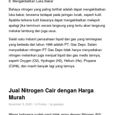
6. Mengakibatkan Luka Bakar
Bahaya nitrogen yang paling terlihat adalah dapat mengakibatkan
luka bakar, terutama terdapat pada jaringan lunak, seperti kulit.
Apabila terkena kulit biasanya dapat mengakibatkan melepuh
apalagi jika terminum secara langsung yang tentu akan langsung
melukai lambung dan juga usus.
Salah satu industri perusahaan liquid dan gas yang terintegrasi
yang berbeda dari tahun 1996 adalah PT. Gas Depo. Selain
menyediakan nitrogen PT Gas Depo tidak hanya menyediakan
nitrogen melainkan juga menjual liquid dan gas medis lainnya,
seperti Oxygen (O2), Hydrogen (H2), Helium (He), Propane
(C3H8), dan masih banyak lagi yang lainnya.
Jual Nitrogen Cair dengan Harga
Murah
/
/
November 3, 2020
in
Produk
by
gasdepo
Warga Indonesia sudah pasti tidak asing dengan Nitrogen (N2),