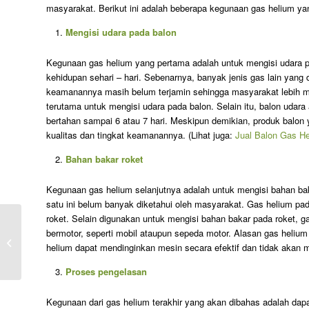
masyarakat. Berikut ini adalah beberapa kegunaan gas helium ya
Mengisi udara pada balon
Kegunaan gas helium yang pertama adalah untuk mengisi udara p
kehidupan sehari – hari. Sebenarnya, banyak jenis gas lain yang
keamanannya masih belum terjamin sehingga masyarakat lebih m
terutama untuk mengisi udara pada balon. Selain itu, balon udara 
bertahan sampai 6 atau 7 hari. Meskipun demikian, produk balon y
kualitas dan tingkat keamanannya. (Lihat juga:
Jual Balon Gas H
Bahan bakar roket
Kegunaan gas helium selanjutnya adalah untuk mengisi bahan bak
satu ini belum banyak diketahui oleh masyarakat. Gas helium pad
roket. Selain digunakan untuk mengisi bahan bakar pada roket, 
bermotor, seperti mobil ataupun sepeda motor. Alasan gas heliu
Agen Gas Pertamina Berkualitas
helium dapat mendinginkan mesin secara efektif dan tidak akan 
Tinggi
Proses pengelasan
Kegunaan dari gas helium terakhir yang akan dibahas adalah dapa