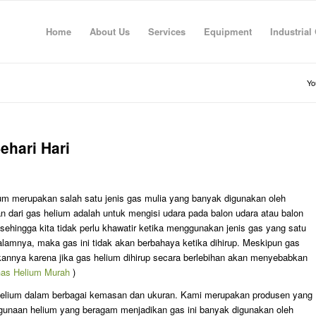
Home
About Us
Services
Equipment
Industrial
Yo
hari Hari
ium merupakan salah satu jenis gas mulia yang banyak digunakan oleh
dari gas helium adalah untuk mengisi udara pada balon udara atau balon
sehingga kita tidak perlu khawatir ketika menggunakan jenis gas yang satu
 dalamnya, maka gas ini tidak akan berbahaya ketika dihirup. Meskipun gas
nakannya karena jika gas helium dihirup secara berlebihan akan menyebabkan
Gas Helium Murah
)
 helium dalam berbagai kemasan dan ukuran. Kami merupakan produsen yang
gunaan helium yang beragam menjadikan gas ini banyak digunakan oleh