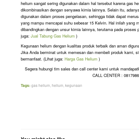
helium sangat sering digunakan dalam hal tersebut karena gas hel
dikombinasikan dengan senyawa kimia lainnya. Selain itu, adanya
digunakan dalam proses pengelasan, sehingga tidak dapat merusak
yang mampu mencapai suhu sebesar 15 Kelvin. Hal inilah yang m
dibandingkan dengan unsur kimia lainnya, terutama pada proses
juga:
Jual Tabung Gas Helium
)
Kegunaan helium dengan kualitas produk terbaik dan aman diguna
Jika Anda berminat untuk memesan dan membeli produk kami, sil
bermanfaat. (Lihat juga:
Harga Gas Helium
)
Segera hubungi tim sales dan call center kami untuk mandapatk
CALL CENTER : 08179867
Tags:
gas helium
,
helium
,
kegunaan