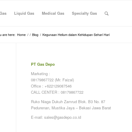
 Gas
Liquid Gas
Medical Gas
Specialty Gas
u are here:
Home
/
/
Blog
/
Kegunaan Helium dalam Kehidupan Sehari Hari
PT Gas Depo
Marketing :
08179867722 (Mr. Faizal)
Office : +622129087546
CALL CENTER : 08179867722
Ruko Niaga Dukuh Zamrud Blok. B3 No. 87
Pedurenan, Mustika Jaya – Bekasi Jawa Barat
E-mail: sales@gasdepo.co.id