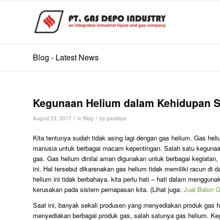
Blog - Latest News
Kegunaan Helium dalam Kehidupan Se
/
/
August 23, 2017
in
Blog
by
gasdepo
Kita tentunya sudah tidak asing lagi dengan gas helium. Gas hel
manusia untuk berbagai macam kepentingan. Salah satu kegunaan 
gas. Gas helium dinilai aman digunakan untuk berbagai kegiatan, 
ini. Hal tersebut dikarenakan gas helium tidak memiliki racun di
helium ini tidak berbahaya, kita perlu hati – hati dalam menggu
kerusakan pada sistem pernapasan kita. (Lihat juga:
Jual Balon 
Saat ini, banyak sekali produsen yang menyediakan produk gas
menyediakan berbagai produk gas, salah satunya gas helium. Ke